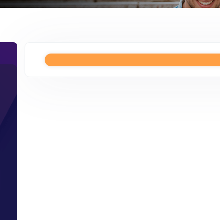
p
s
.