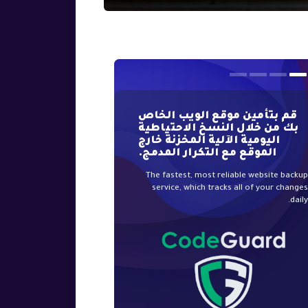
قم بتأمين موقع الويب الخاص
شهادات SSL الخاصة
بك من خلال النسخ الاحتياطية
بعض العلامات التجارية 
اليومية الآلية المخزنة خارج
موثوقية في مجال الأم
الموقع مع التكرار المدمج.
ال
The fastest, most reliable website backu
الطريقة الأسرع والأقل تكلفة لتفع
service, which tracks all of your change
SSL لموقع الويب الخاص بك، الإصد
daily
وغالبًا ما يكون مؤتمتًا بالكامل.