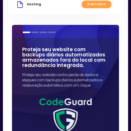
Hosting
0 ARTIGOS
Proteja seu website com
Nossos c
backups diários automatizados
algumas
armazenados fora do local com
confiáve
redundância integrada.
A maneira ma
Proteja seu website contra perda de dados e
proteção SSL
ataques com backups diários automatizados e
ágil e geral
restauração automática com um clique.