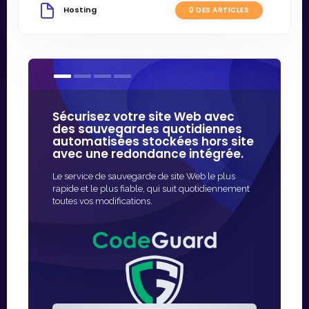
Hosting
0 DES ARTICLES
Sécurisez votre site Web avec
Nos cert
des sauvegardes quotidiennes
de certa
automatisées stockées hors site
plus fia
avec une redondance intégrée.
sécurité 
Le service de sauvegarde de site Web le plus
Le moyen le 
rapide et le plus fiable, qui suit quotidiennement
d'activer la 
toutes vos modifications.
l'émission e
automatisée.