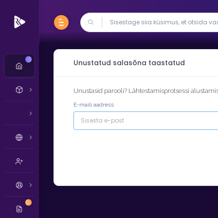
Uus
Unustatud salasõna taastatud
Unustasid parooli? Lähtestamisprotsessi alustamis
E-maili aadress
Uus