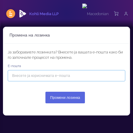
Kohli Media LLP
Промена на лозинка
Ја заборавивте лозинката? Внесете ја вашата е-пошта како би
го започнале процесот на промена.
Е-пошта
Промени лозинка