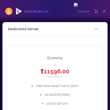
Kohli Media LLP
Dedicated Server
Economy
ab
₹111596.00
Monatlich
Intel Xeon Quad Core E-5620
24 GB RAM DDR3
2X300 GB SAS