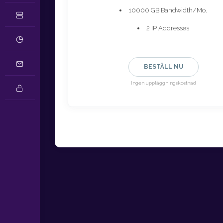
10000 GB Bandwidth/Mo.
2 IP Addresses
BESTÄLL NU
Ingen uppläggningskostnad