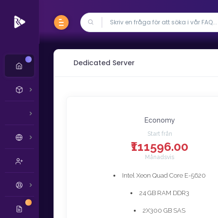
Ny
Dedicated Server
Economy
Start från
₹111596.00
Månadsvis
Intel Xeon Quad Core E-5620
24 GB RAM DDR3
Ny
2X300 GB SAS