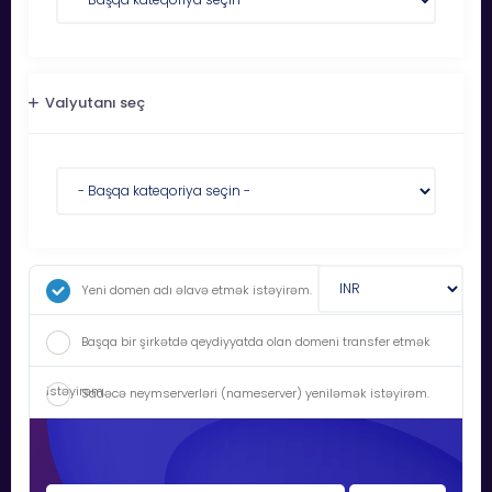
Valyutanı seç
Yeni domen adı əlavə etmək istəyirəm.
Başqa bir şirkətdə qeydiyyatda olan domeni transfer etmək
istəyirəm.
Sadəcə neymserverləri (nameserver) yeniləmək istəyirəm.