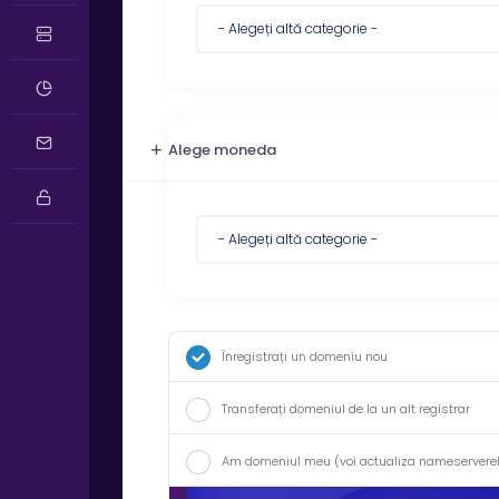
Alege moneda
Înregistrați un domeniu nou
Transferați domeniul de la un alt registrar
Am domeniul meu (voi actualiza nameservere