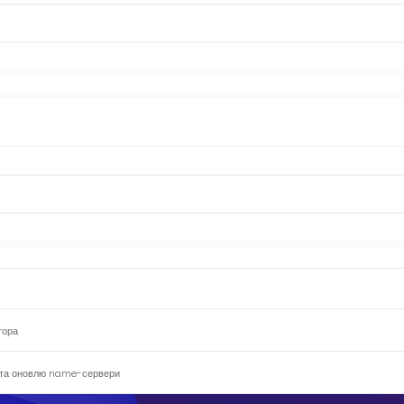
тора
 та оновлю name-сервери